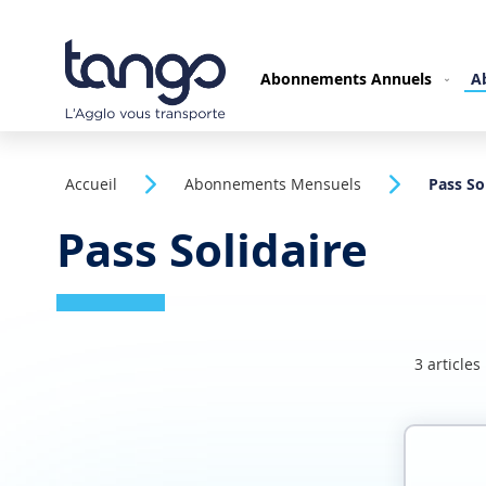
Allez
au
contenu
Abonnements Annuels
A
Accueil
Abonnements Mensuels
Pass So
Pass Solidaire
3
articles