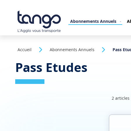
Allez
au
contenu
Abonnements Annuels
A
Accueil
Abonnements Annuels
Pass Etu
Pass Etudes
2
articles