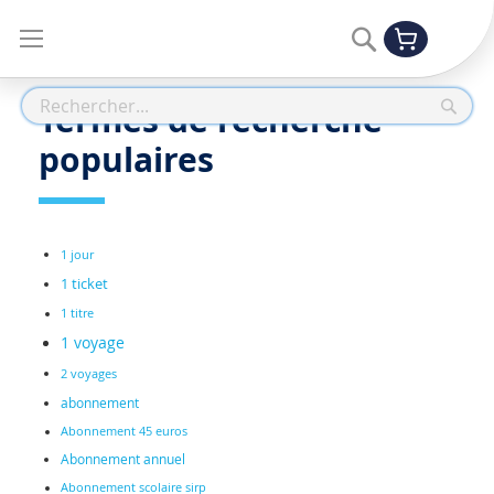
Allez
Rechercher
Mon panier
au
contenu
Termes de recherche
Reche
populaires
1 jour
1 ticket
1 titre
1 voyage
2 voyages
abonnement
Abonnement 45 euros
Abonnement annuel
Abonnement scolaire sirp